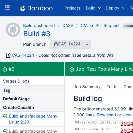
Skip
Projects
Build
Deploy
R
to
navigation
Skip
Build dashboard
CASA
CMake Pull Request
to
DISA
Build #3
content
CAS-14224
Plan branch:
CAS-14224
Could not obtain issue details from Jira
Build:
was successful
#3
Job:
Test Tools Many Lin
Stages & jobs
Job Summary
Tests
Com
Tag
Build log
Default Stage
Create Casalith
The build generated 52,891 lin
1,000 lines.
Download
or
view
f
Build and Package Many
Linux 2.28
04-Jan-2024 16:20:39
202
04-Jan-2024 16:20:39
202
Build and Package Many